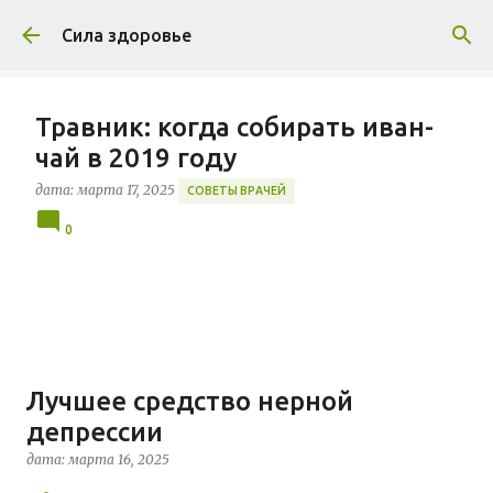
К основному контенту
Сила здоровье
Травник: когда собирать иван-
чай в 2019 году
дата:
марта 17, 2025
СОВЕТЫ ВРАЧЕЙ
0
Лyчшee cpeдcтвo нepнoй
дeпpeccии
дата:
марта 16, 2025