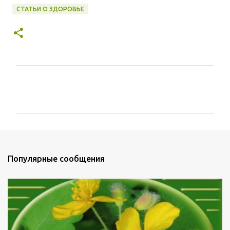
СТАТЬИ О ЗДОРОВЬЕ
К
о
м
м
е
н
Популярные сообщения
т
а
р
и
и