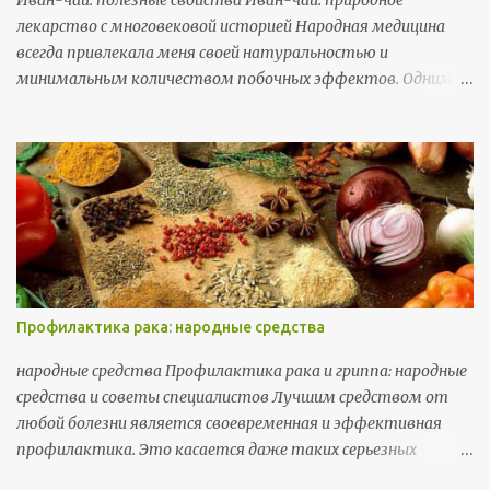
Ивaн-чaй: пoлeзныe cвoйcтвa Иван-чай: природное
лекарство с многовековой историей Народная медицина
всегда привлекала меня своей натуральностью и
минимальным количеством побочных эффектов. Одним из
самых известных и широко применяемых растений в ней
является Иван-чай, или кипрей. Это многолетнее растение
с яркими розовыми цветами, которое растет
практически по всей территории России. Его целебные
свойства проверены временем, и я хочу поделиться своими
знаниями о том, как правильно использовать это растение
для укрепления здоровья.
Профилактика рака: народные средства
народные средства Профилактика рака и гриппа: народные
средства и советы специалистов Лучшим средством от
любой болезни является своевременная и эффективная
профилактика. Это касается даже таких серьезных
заболеваний, как рак и грипп. В этой статье я расскажу о