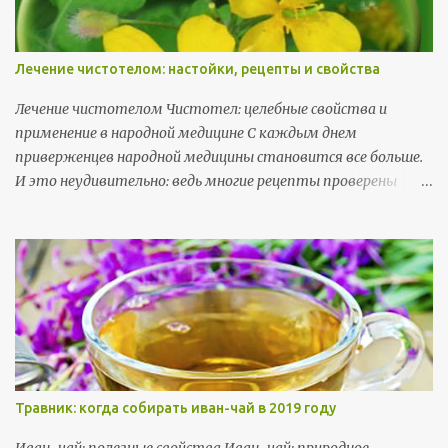
Лечение чистотелом: настойки, рецепты и свойства
Лечение чистотелом Чистотел: целебные свойства и
применение в народной медицине С каждым днем
приверженцев народной медицины становится все больше.
И это неудивительно: ведь многие рецепты проверены
веками, а современная наука только подтверждает их
эффективность. Чистотел — одно из таких растений,
которое успешно используется в народной медицине. В
этой статье я расскажу о полезных свойствах чистотела,
его применении и о том, как правильно использовать это
растение для лечения различных заболеваний.
Травник: когда собирать иван-чай в 2019 году