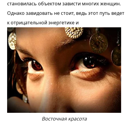
становилась объектом зависти многих женщин.
Однако завидовать не стоит, ведь этот путь ведет
к отрицательной энергетике и
н
е
в
е
з
е
н
и
ю
.
Bocтoчнaя кpacoтa
Ч