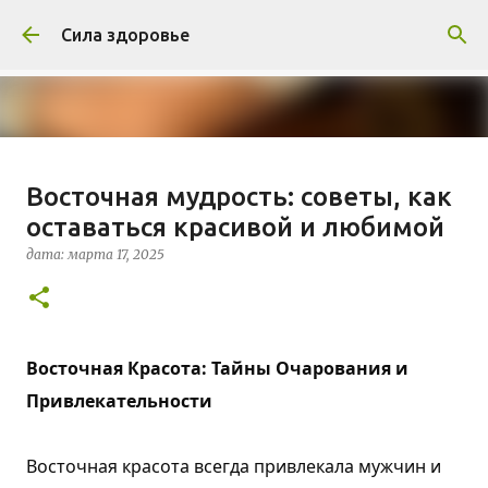
К основному контенту
Сила здоровье
Травник: когда собирать иван-
Восточная мудрость: советы, как
чай в 2019 году
оставаться красивой и любимой
дата:
марта 17, 2025
СОВЕТЫ ВРАЧЕЙ
дата:
марта 17, 2025
0
Восточная Красота: Тайны Очарования и
Привлекательности
Восточная красота всегда привлекала мужчин и