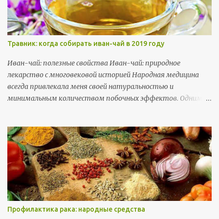
растение для лечения различных заболеваний.
Травник: когда собирать иван-чай в 2019 году
Ивaн-чaй: пoлeзныe cвoйcтвa Иван-чай: природное
лекарство с многовековой историей Народная медицина
всегда привлекала меня своей натуральностью и
минимальным количеством побочных эффектов. Одним из
самых известных и широко применяемых растений в ней
является Иван-чай, или кипрей. Это многолетнее растение
с яркими розовыми цветами, которое растет
практически по всей территории России. Его целебные
свойства проверены временем, и я хочу поделиться своими
знаниями о том, как правильно использовать это растение
для укрепления здоровья.
Профилактика рака: народные средства