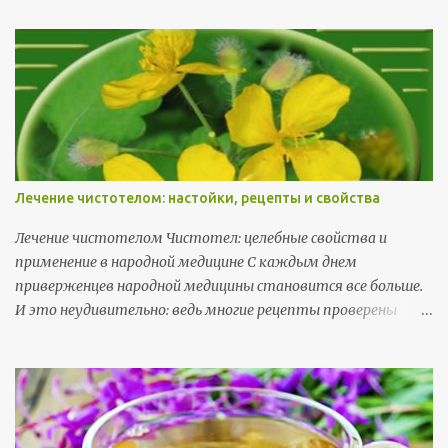
т
а
р
и
и
Лечение чистотелом: настойки, рецепты и свойства
Лечение чистотелом Чистотел: целебные свойства и
применение в народной медицине С каждым днем
приверженцев народной медицины становится все больше.
И это неудивительно: ведь многие рецепты проверены
веками, а современная наука только подтверждает их
эффективность. Чистотел — одно из таких растений,
которое успешно используется в народной медицине. В
этой статье я расскажу о полезных свойствах чистотела,
его применении и о том, как правильно использовать это