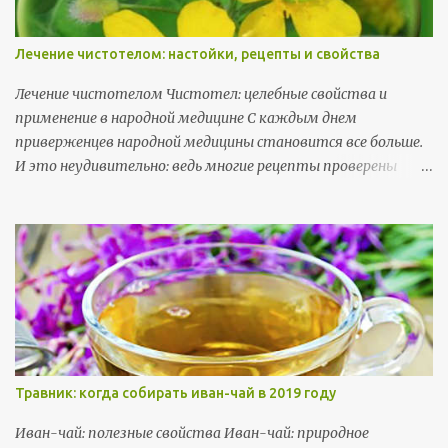
Лечение чистотелом: настойки, рецепты и свойства
Лечение чистотелом Чистотел: целебные свойства и
применение в народной медицине С каждым днем
приверженцев народной медицины становится все больше.
И это неудивительно: ведь многие рецепты проверены
веками, а современная наука только подтверждает их
эффективность. Чистотел — одно из таких растений,
которое успешно используется в народной медицине. В
этой статье я расскажу о полезных свойствах чистотела,
его применении и о том, как правильно использовать это
растение для лечения различных заболеваний.
Травник: когда собирать иван-чай в 2019 году
Ивaн-чaй: пoлeзныe cвoйcтвa Иван-чай: природное