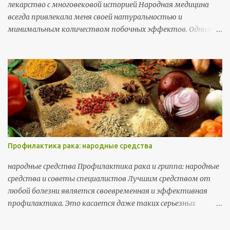
лекарство с многовековой историей Народная медицина
всегда привлекала меня своей натуральностью и
минимальным количеством побочных эффектов. Одним из
самых известных и широко применяемых растений в ней
является Иван-чай, или кипрей. Это многолетнее растение
с яркими розовыми цветами, которое растет
практически по всей территории России. Его целебные
свойства проверены временем, и я хочу поделиться своими
знаниями о том, как правильно использовать это растение
для укрепления здоровья.
Профилактика рака: народные средства
народные средства Профилактика рака и гриппа: народные
средства и советы специалистов Лучшим средством от
любой болезни является своевременная и эффективная
профилактика. Это касается даже таких серьезных
заболеваний, как рак и грипп. В этой статье я расскажу о
простых, но действенных способах профилактики этих