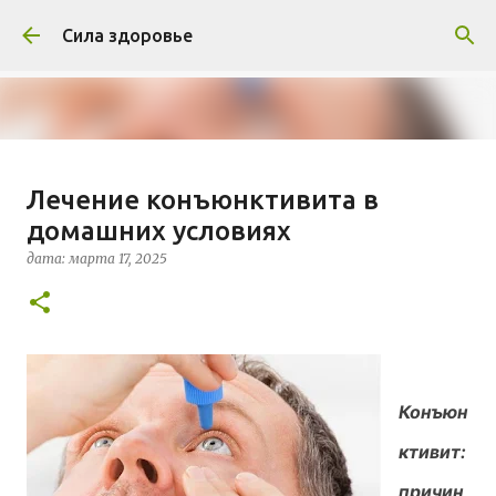
К основному контенту
Сила здоровье
Травник: когда собирать иван-
Лечение конъюнктивита в
чай в 2019 году
домашних условиях
дата:
марта 17, 2025
СОВЕТЫ ВРАЧЕЙ
дата:
марта 17, 2025
0
Конъюн
ктивит:
причин