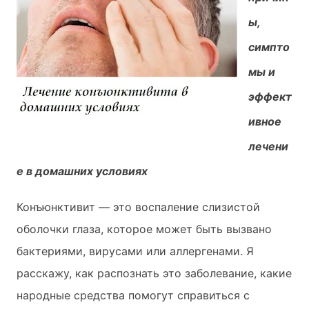
ы,
симпто
мы и
эффект
ивное
лечени
е в домашних условиях
Конъюнктивит — это воспаление слизистой
оболочки глаза, которое может быть вызвано
бактериями, вирусами или аллергенами. Я
расскажу, как распознать это заболевание, какие
народные средства помогут справиться с